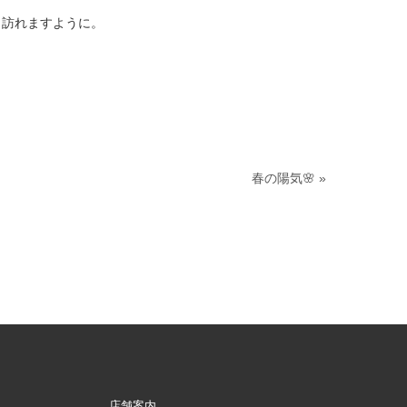
く訪れますように。
春の陽気🌸 »
店舗案内