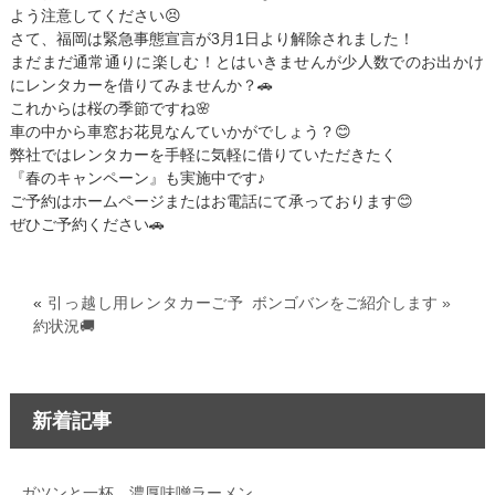
よう注意してください😣
さて、福岡は緊急事態宣言が3月1日より解除されました！
まだまだ通常通りに楽しむ！とはいきませんが少人数でのお出かけ
にレンタカーを借りてみませんか？🚗
これからは桜の季節ですね🌸
車の中から車窓お花見なんていかがでしょう？😊
弊社ではレンタカーを手軽に気軽に借りていただきたく
『春のキャンペーン』も実施中です♪
ご予約はホームページまたはお電話にて承っております😊
ぜひご予約ください🚗
«
引っ越し用レンタカーご予
ボンゴバンをご紹介します »
約状況🚚
新着記事
ガツンと一杯、濃厚味噌ラーメン